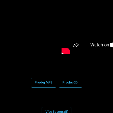
Prodej MP3
Prodej CD
Více fotografií