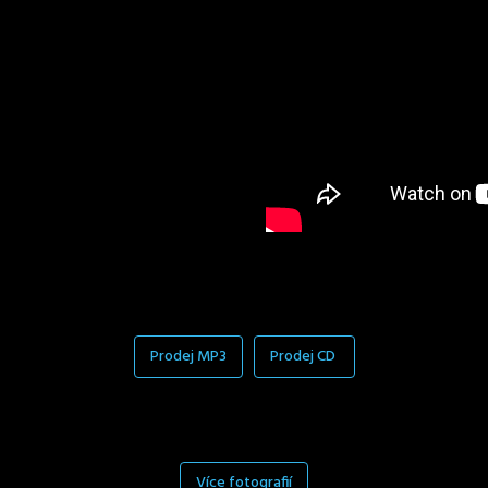
Prodej MP3
Prodej CD
Více fotografií