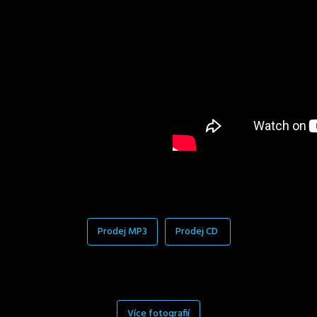
Prodej MP3
Prodej CD
Více fotografií