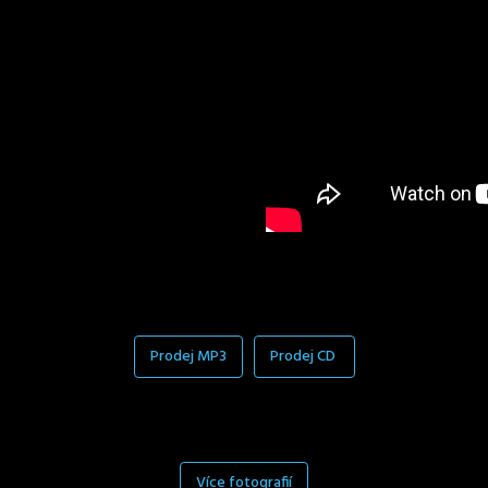
Prodej MP3
Prodej CD
Více fotografií