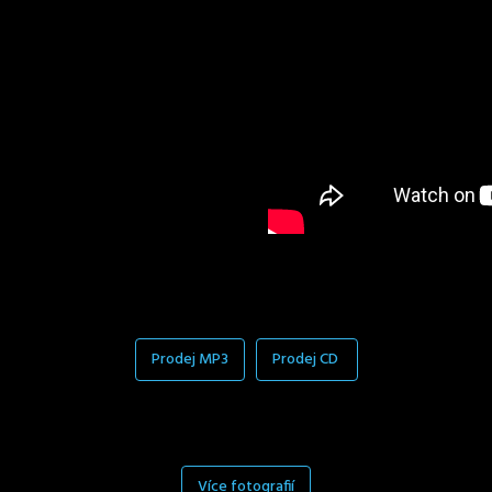
Prodej MP3
Prodej CD
Více fotografií