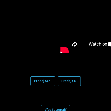
Prodej MP3
Prodej CD
Více fotografií