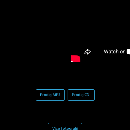
Prodej MP3
Prodej CD
Více fotografií