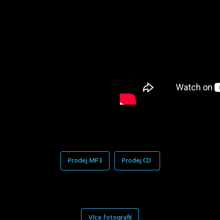
Prodej MP3
Prodej CD
Více fotografií