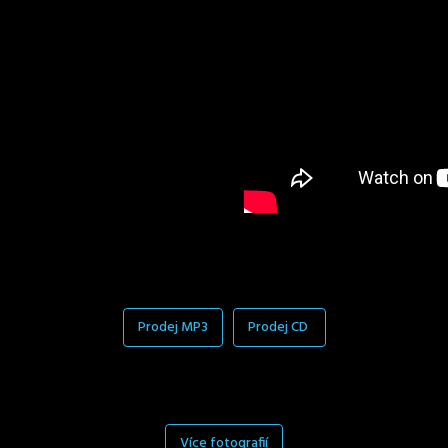
Prodej MP3
Prodej CD
Více fotografií