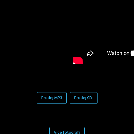
Prodej MP3
Prodej CD
Více fotografií